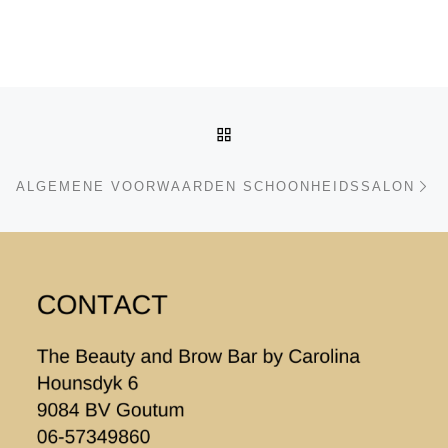
Berichtnavigatie
TERUG NAAR BERICHTEN
Vo
ALGEMENE VOORWAARDEN SCHOONHEIDSSALON